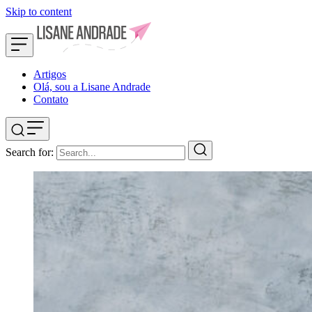
Skip to content
Artigos
Olá, sou a Lisane Andrade
Contato
Search for: