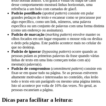
texto normal abaixo. Um gráfico visual ou mapa de calor
desse comportamento mostrará linhas horizontais, uma
referência a um bolo com camadas de glacê.
Padrão pontilhado
(
spotted pattern
) consiste em pular
grandes pedaços de texto e escanear como se procurasse por
algo específico, como um link, números, uma palavra
específica ou um conjunto de palavras com uma forma distinta
(como um endereço ou assinatura).
Padrão de marcação
(
marking pattern
) envolve manter os
olhos focados em um lugar enquanto o mouse rola ou desliza
o dedo pela página. Este padrão acontece mais no celular do
que no desktop.
Padrão de ignorar
(
bypassing pattern
) ocorre quando as
pessoas pulam as primeiras palavras da frase quando várias
linhas de texto em uma lista começam todas com a(s)
mesma(s) palavra(s).
Padrão de compromisso
(
commitment pattern
) consiste em
fixar-se em quase tudo na página. Se as pessoas estiverem
altamente motivadas e interessadas no conteúdo, elas lerão
todo o texto em um parágrafo ou mesmo uma página inteira.
Isto só acontece por volta de 16% das vezes. No geral, as
pessoas escaneiam a página.
Dicas para facilitar a leitura: