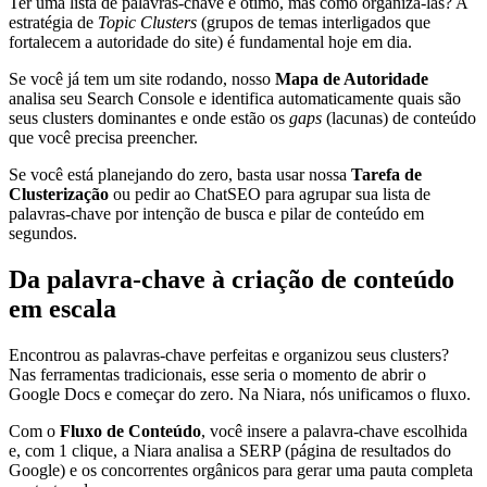
Ter uma lista de palavras-chave é ótimo, mas como organizá-las? A
estratégia de
Topic Clusters
(grupos de temas interligados que
fortalecem a autoridade do site) é fundamental hoje em dia.
Se você já tem um site rodando, nosso
Mapa de Autoridade
analisa seu Search Console e identifica automaticamente quais são
seus clusters dominantes e onde estão os
gaps
(lacunas) de conteúdo
que você precisa preencher.
Se você está planejando do zero, basta usar nossa
Tarefa de
Clusterização
ou pedir ao ChatSEO para agrupar sua lista de
palavras-chave por intenção de busca e pilar de conteúdo em
segundos.
Da palavra-chave à criação de conteúdo
em escala
Encontrou as palavras-chave perfeitas e organizou seus clusters?
Nas ferramentas tradicionais, esse seria o momento de abrir o
Google Docs e começar do zero. Na Niara, nós unificamos o fluxo.
Com o
Fluxo de Conteúdo
, você insere a palavra-chave escolhida
e, com 1 clique, a Niara analisa a SERP (página de resultados do
Google) e os concorrentes orgânicos para gerar uma pauta completa